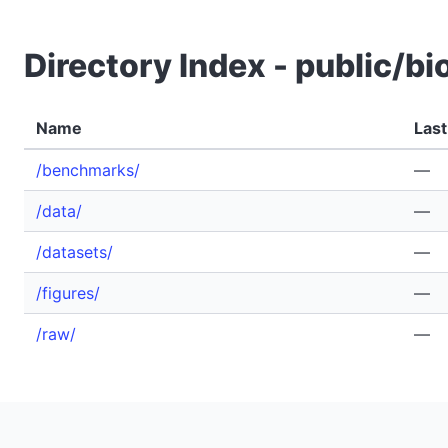
Directory Index - public
Name
Last
/benchmarks/
—
/data/
—
/datasets/
—
/figures/
—
/raw/
—